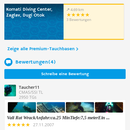
Kornati Diving Center,
4.69 km
Zaglav, Dugi Otok
3 Bewertungen
Zeige alle Premium-Tauchbasen
Bewertungen(4)
Schreibe eine Bewertung
Taucher11
CMAS/SSI TL
2950 TGs
Vali Rat WrackAnfahr:ca.25 MinTiefe:7,5 meterEin ...
27.11.2007