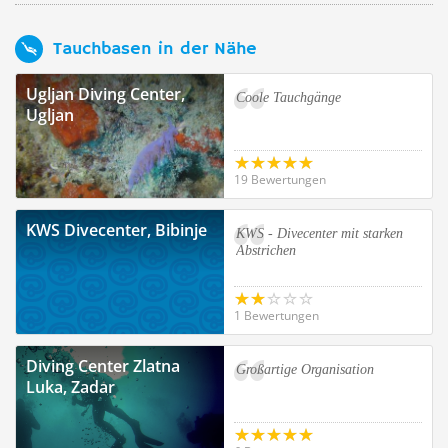
Tauchbasen in der Nähe
Ugljan Diving Center,
Coole Tauchgänge
Ugljan
19 Bewertungen
KWS Divecenter, Bibinje
KWS - Divecenter mit starken
Abstrichen
1 Bewertungen
Diving Center Zlatna
Großartige Organisation
Luka, Zadar