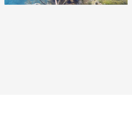
Taucher.Net