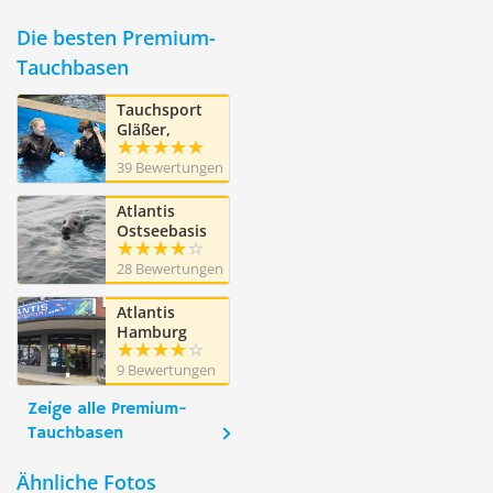
Die besten Premium-
Tauchbasen
Tauchsport
Gläßer,
München
39 Bewertungen
Atlantis
Ostseebasis
Fehmarn
28 Bewertungen
Atlantis
Hamburg
9 Bewertungen
Zeige alle Premium-
Tauchbasen
Ähnliche Fotos