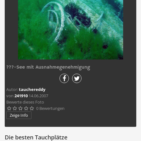
???-See mit Ausnahmegenehmigung
Autor:
tauchereddy
von
241910
14.06.2007
Bewerte dieses Foto
0 Bewertungen





Zeige Info
Die besten Tauchplätze