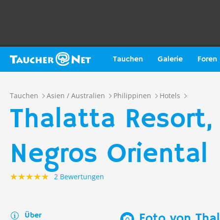
Tauchen
Galerie
Foren
Tauchen
Asien / Australien
Philippinen
Hotels
Thalatta Resort
Negros Oriental
2 Bewertungen
Über
Foto von Thal