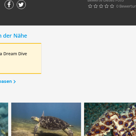
Bewerte dieses Foto
0 Bewertu





n der Nähe
ea Dream Dive
basen