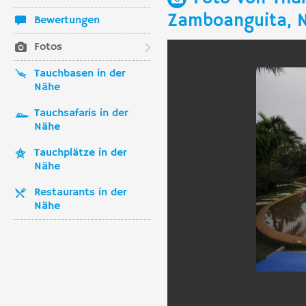
Zamboanguita, N
Bewertungen
Fotos
Tauchbasen in der
Nähe
Tauchsafaris in der
Nähe
Tauchplätze in der
Nähe
Restaurants in der
Nähe