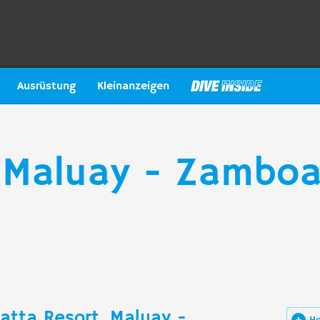
Ausrüstung
Kleinanzeigen
, Maluay - Zamboa
atta Resort, Maluay -