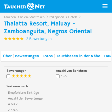
Tauchen
Asien / Australien
Philippinen
Hotels
Thalatta Resort, Maluay -
Zamboanguita, Negros Oriental
2 Bewertungen
Über
Bewertungen
Fotos
Tauchbasen in der Nähe
Tauc
Bewertungen
Anzahl von Berichten
1 - 5
Sortieren nach
Empfohlene Einträge
Anzahl der Bewertungen
A bis Z
Z bis A