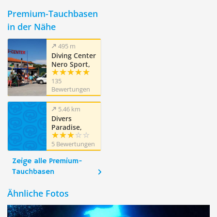
Premium-Tauchbasen
in der Nähe
495 m
Diving Center
Nero Sport,
Zakynthos
135
Bewertungen
5.46 km
Divers
Paradise,
Laganas,
5 Bewertungen
Zakynthos
Zeige alle Premium-
Tauchbasen
Ähnliche Fotos