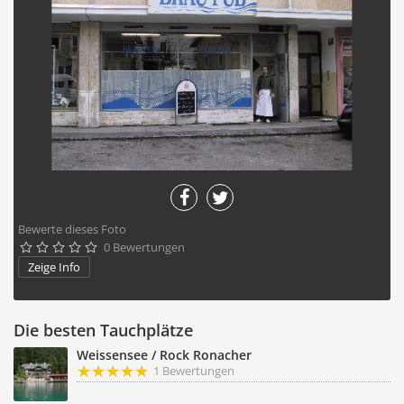
Bewerte dieses Foto
0 Bewertungen





Zeige Info
Die besten Tauchplätze
Weissensee / Rock Ronacher
1 Bewertungen