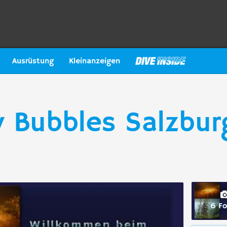
Ausrüstung
Kleinanzeigen
 Bubbles Salzbur
6 Fo