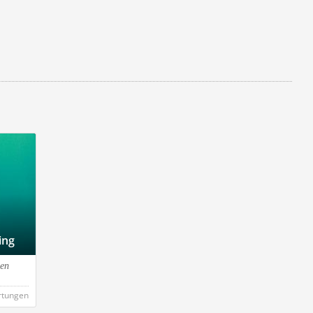
ing
nen
rtungen