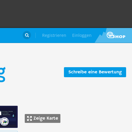
Registrieren
Einloggen

g
Schreibe eine Bewertung
Zeige Karte
tos