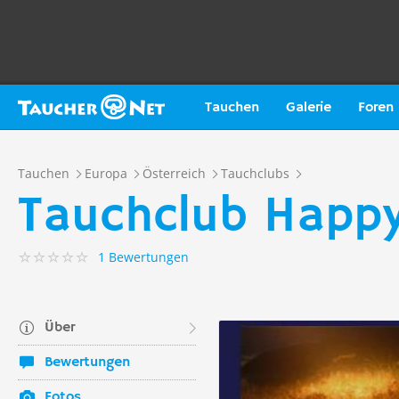
Tauchen
Galerie
Foren
Tauchen
Europa
Österreich
Tauchclubs
Tauchclub Happy
1 Bewertungen
Über
Bewertungen
Fotos