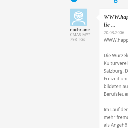
WWW.happ
lie ...
nochriane
20.03.2006
CMAS M**
798 TGs
WWW.happy
Die Wurzel
Kulturvere
Salzburg. D
Freizeit u
bildeten au
Berufsfeu
Im Lauf der
mehr frem
als Angehö