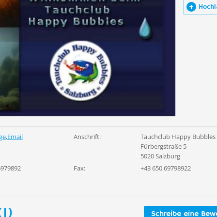
Hochl
ge
,
Email
Anschrift:
Tauchclub Happy Bubbles
Fürbergstraße 5
5020 Salzburg
6979892
Fax:
+43 650 69798922
1)
Schreibe eine Bew