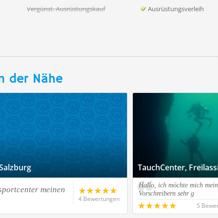
Vergünst. Ausrüstungskauf
Ausrüstungsverleih
n der Nähe
Salzburg
TauchCenter, Freilass
Hallo, ich möchte mich mei
sportcenter meinen
Vorschreibern sehr g
4 Bewertungen
5 Bewe