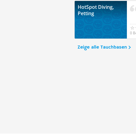
HotSpot Diving,
Petting
0 B
Zeige alle Tauchbasen