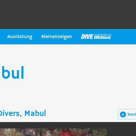
Ausrüstung
Kleinanzeigen
abul
ivers, Mabul
Hoc