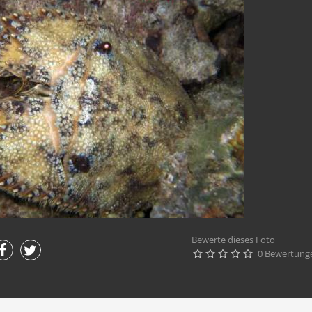
Bewerte dieses Foto
0 Bewertung




