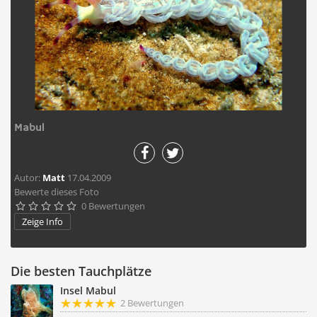
Mabul
Autor:
Matt
17.04.2009
Bewerte dieses Foto
0 Bewertungen





Zeige Info
Die besten Tauchplätze
Insel Mabul
2 Bewertungen