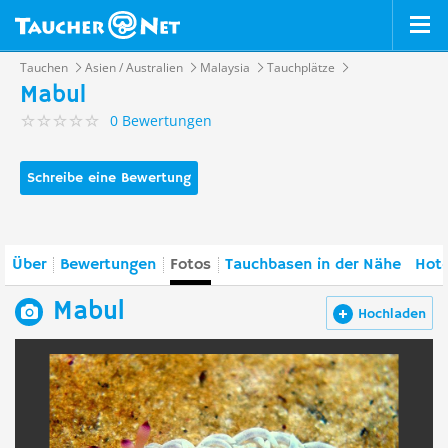
Tauchen
Asien / Australien
Malaysia
Tauchplätze
Mabul
0 Bewertungen
Schreibe eine Bewertung
Über
Bewertungen
Fotos
Tauchbasen in der Nähe
Hote
Mabul
Hochladen