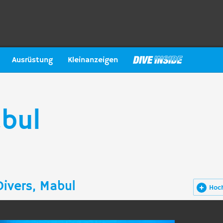
Ausrüstung
Kleinanzeigen
abul
ivers, Mabul
Hoc