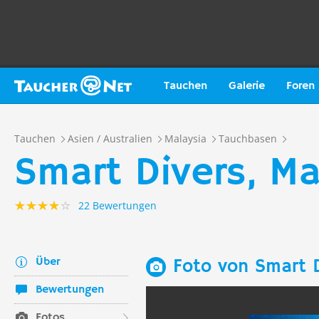
Tauchen
Galerie
Foren
Tauchen
Asien / Australien
Malaysia
Tauchbasen
Smart Divers, M
22 Bewertungen
Über
Foto von Smart D
Bewertungen
Fotos