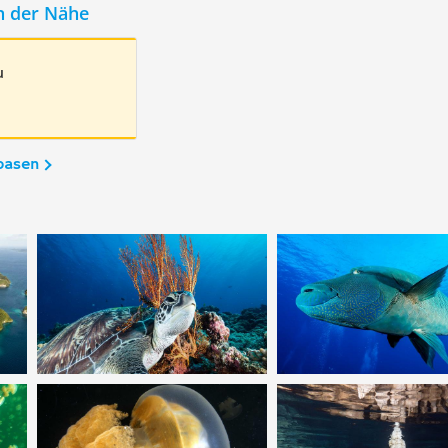
n der Nähe
u
basen