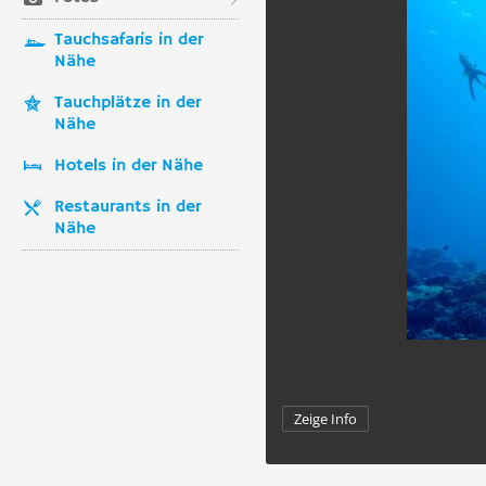
Tauchsafaris in der
Nähe
Tauchplätze in der
Nähe
Hotels in der Nähe
Restaurants in der
Nähe
Zeige Info