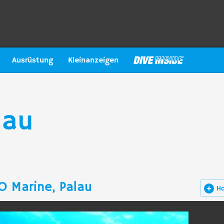
Ausrüstung
Kleinanzeigen
lau
O Marine, Palau
H