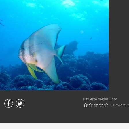
Bewerte dieses Foto
0 Bewertu




