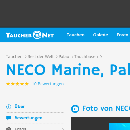
Tauchen
Galerie
Foren
Tauchen
Rest der Welt
Palau
Tauchbasen
NECO Marine, Pa
10 Bewertungen
Über
Foto von NEC
Bewertungen
Fotos