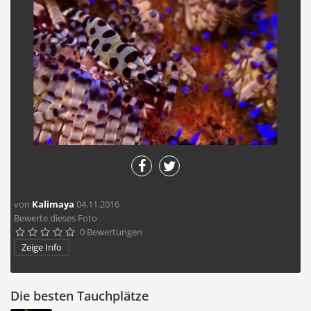
von
Kalimaya
04.11.2016
Bewerte dieses Foto
0 Bewertungen





Zeige Info
Die besten Tauchplätze