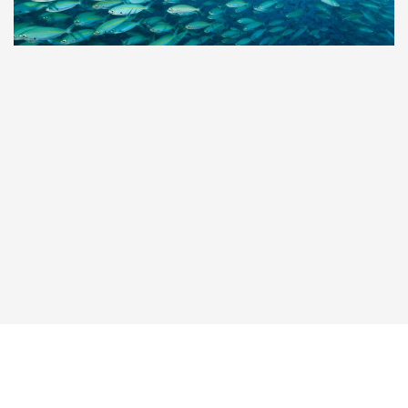
Taucher.Net