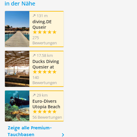
in der Nähe
131 m
diving.DE
Quseir
275
Bewertungen
17.58 km
Ducks Diving
Quesier at
Rohanou
140
Beach Resort
Bewertungen
29 km
Euro-Divers
Utopia Beach
Club
56 Bewertungen
Zeige alle Premium-
Tauchbasen