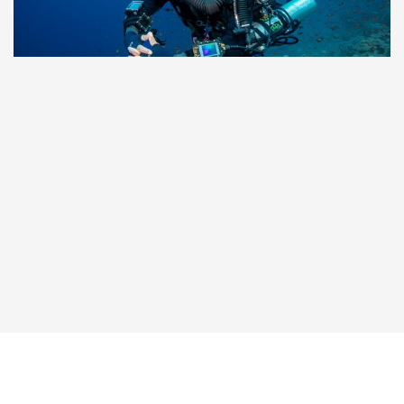
Taucher.Net