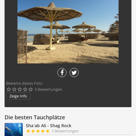
Bewerte dieses Foto
0 Bewertungen





Zeige Info
Die besten Tauchplätze
Sha´ab Ali - Shag Rock
2 Bewertungen