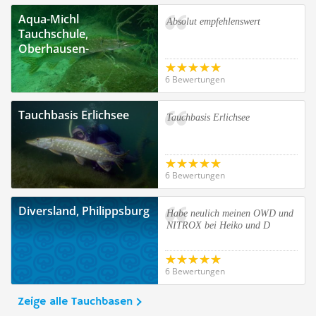
Aqua-Michl
Absolut empfehlenswert
Tauchschule,
Oberhausen-
Rheinhausen
6 Bewertungen
Tauchbasis Erlichsee
Tauchbasis Erlichsee
6 Bewertungen
Diversland, Philippsburg
Habe neulich meinen OWD und
NITROX bei Heiko und D
6 Bewertungen
Zeige alle Tauchbasen