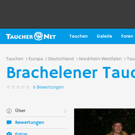
Tauchen
Galerie
Foren
Tauchen
Europa
Deutschland
Nordrhein-Westfalen
Tau
Brachelener Tau
6 Bewertungen
Über
Bewertungen
Fotos