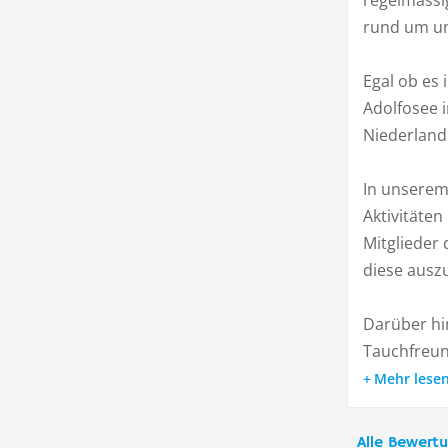
regelmässi
rund um un
Egal ob es 
Adolfosee 
Niederland
In unserem
Aktivitäten
Mitglieder 
diese auszu
Darüber hi
Tauchfreund
Mehr lese
Alle Bewert