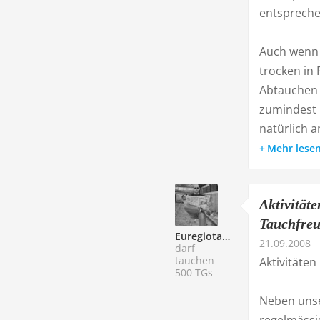
entspreche
Auch wenn 
trocken in 
Abtauchen 
zumindest 
natürlich 
Mehr lese
Aktivität
Tauchfreu
Euregiotaucher
21.09.2008
darf
tauchen
Aktivitäte
500 TGs
Neben uns