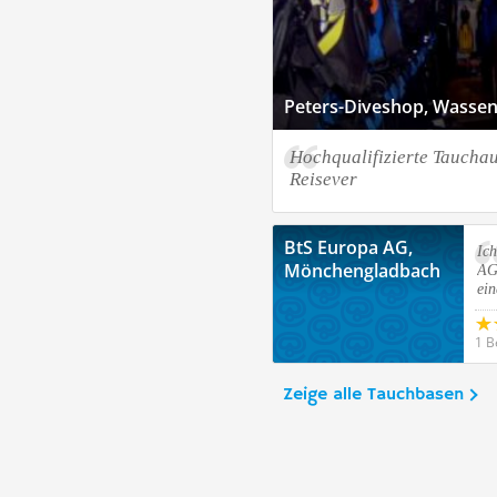
Peters-Diveshop, Wasse
Hochqualifizierte Tauchau
Reisever
BtS Europa AG,
Ic
Mönchengladbach
AG
ein
1 B
Zeige alle Tauchbasen