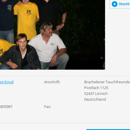
Hochl
ge
,
Email
Anschrift:
Brachelener Tauchfreunde 
Postfach 1125
52437 Linnich
Deutschland
2805987
Fax: