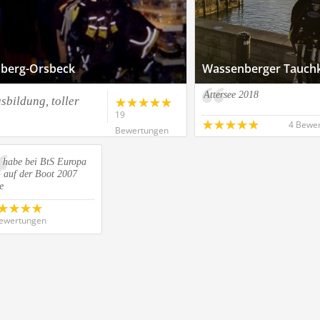
nberg-Orsbeck
Wassenberger Tauchk
Attersee 2018
sbildung, toller
19
4 Bewe
Bewertungen
h habe bei BtS Europa
 auf der Boot 2007
e
ewertungen