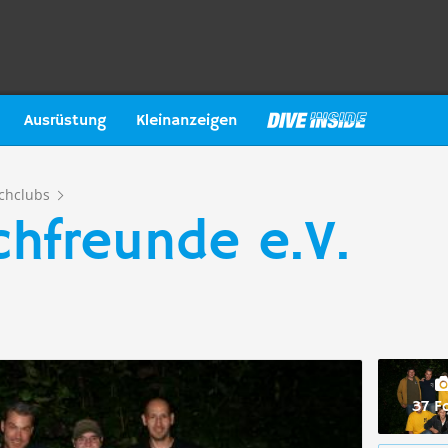
Ausrüstung
Kleinanzeigen
chclubs
chfreunde e.V.
37 F