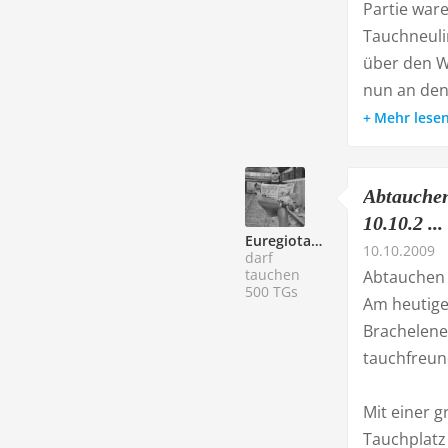
Partie war
Tauchneuli
über den W
nun an den
Mehr lese
Abtauchen
10.10.2 ...
Euregiotaucher
10.10.2009
darf
tauchen
Abtauchen 
500 TGs
Am heutige
Brachelene
tauchfreund
Mit einer 
Tauchplatz