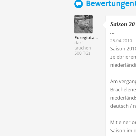
Bewertungen
Saison 20
...
Euregiotaucher
25.04.2010
darf
tauchen
Saison 201
500 TGs
zelebriere
niederländ
Am vergange
Brachelene
niederländ
deutsch / 
Mit einer 
Saison im d