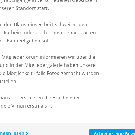
g Tauchgänge in verschiedenen Gewässern
seren Standort statt.
in den Blausteinsee bei Eschweiler, den
in Ratheim oder auch in den benachbarten
en Panheel gehen soll.
 Mitgliederforum informieren wir über die
 und in der Mitgliedergalerie haben unsere
die Möglichkeit - falls Fotos gemacht wurden -
stellen.
naus unterstützten die Brachelener
e e.V. nun erstmals ...
n
ungen lesen
Schreibe eine Bew