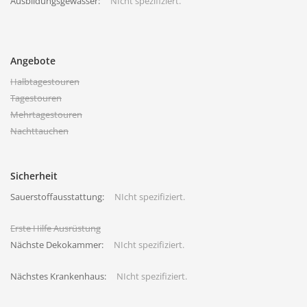
Ausbildungsgewässer:
NIcht spezifiziert.
Angebote
Halbtagestouren
Tagestouren
Mehrtagestouren
Nachttauchen
Sicherheit
Sauerstoffausstattung:
NIcht spezifiziert.
Erste Hilfe Ausrüstung
Nächste Dekokammer:
NIcht spezifiziert.
Nächstes Krankenhaus:
NIcht spezifiziert.