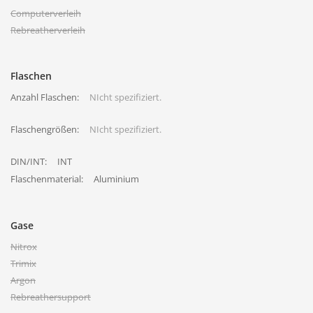
Computerverleih
Rebreatherverleih
Flaschen
Anzahl Flaschen:
NIcht spezifiziert.
Flaschengrößen:
NIcht spezifiziert.
DIN/INT:
INT
Flaschenmaterial:
Aluminium
Gase
Nitrox
Trimix
Argon
Rebreathersupport