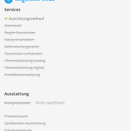
Services
Ausrüstungsverkauf
Werkstatt
Regler-Revisionen
Neoprenarbeiten
Behindertengerecht
Tauchclub vorhanden
Filmentwicklung analog
Filmentwicklung digital
Kreditkartenzahlung
Ausstattung
Kompressoren:
NIcht spezifiziert.
Trockenraum
Spülbecken Ausrüstung
Schulungsraum