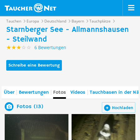
Tauchen
Europa
Deutschland
Bayern
Tauchplätze
Starnberger See - Allmannshausen
- Steilwand
6 Bewertungen
Schreibe eine Bewertung
Über
Bewertungen
Fotos
Videos
Tauchbasen in der Nä
Fotos (13)
Hochladen