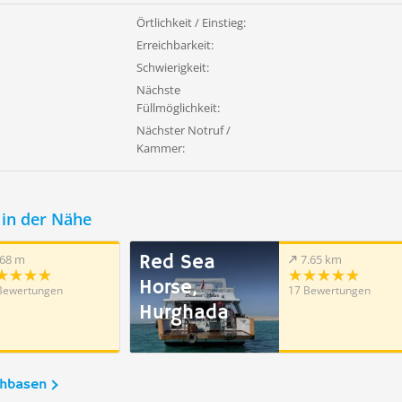
Örtlichkeit / Einstieg:
Erreichbarkeit:
Schwierigkeit:
Nächste
Füllmöglichkeit:
Nächster Notruf /
Kammer:
in der Nähe
Red Sea
68 m
7.65 km
Horse,
Bewertungen
17 Bewertungen
Hurghada
chbasen