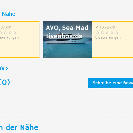
r Nähe
AVO, Sea Mad
.37 km
10.72 km
Liveaboards
ewertungen
0 Bewertungen
fe
(0)
Schreibe eine Bew
n der Nähe