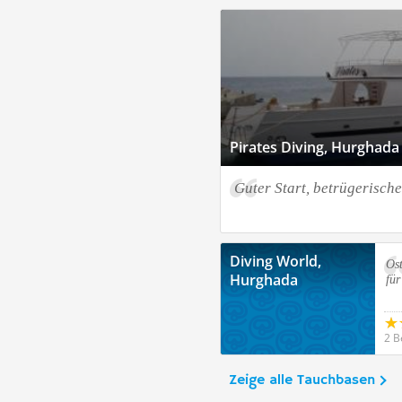
Pirates Diving, Hurghada
Guter Start, betrügerisch
Diving World,
Ost
Hurghada
fü
2 B
Zeige alle Tauchbasen