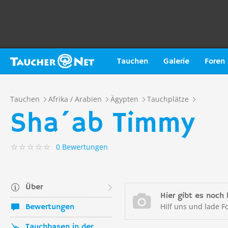
Tauchen
Galerie
Foren
Tauchen
Afrika / Arabien
Ägypten
Tauchplätze
Sha´ab Timmy
0 Bewertungen
Über
Hier gibt es noch 
Hilf uns und lade F
Bewertungen
Tauchbasen in der