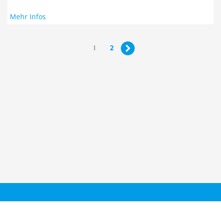
Mehr Infos
1
2

Taucher.Net