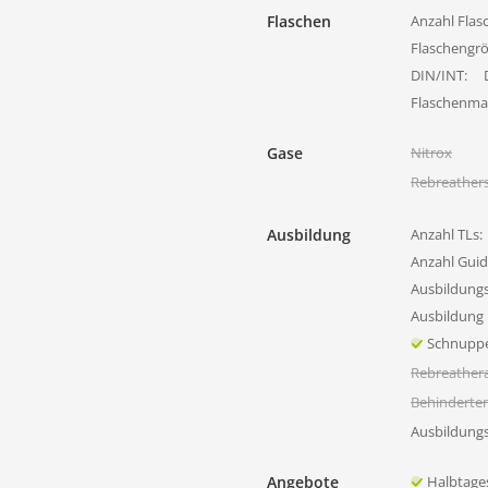
Flaschen
Anzahl Flas
Flaschengr
DIN/INT:
Flaschenmat
Gase
Nitrox
Rebreather
Ausbildung
Anzahl TLs:
Anzahl Guid
Ausbildung
Ausbildung 
Schnupp
Rebreather
Behinderte
Ausbildung
Angebote
Halbtage