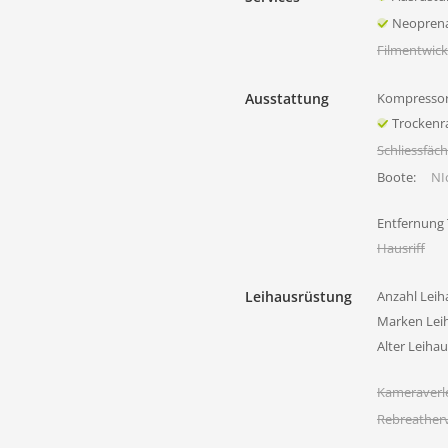
Neoprena
Filmentwick
Ausstattung
Kompressor
Trocken
Schliessfäc
Boote:
NIc
Entfernung
Hausriff
Leihausrüstung
Anzahl Leih
Marken Lei
Alter Leiha
Kameraverl
Rebreatherv