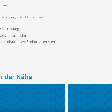
uchen
usstattung:
NIcht spezifiziert.
fe Ausrüstung
ekokammer:
Ulm
rankenhaus:
Weißenhorn/Illertissen
n der Nähe