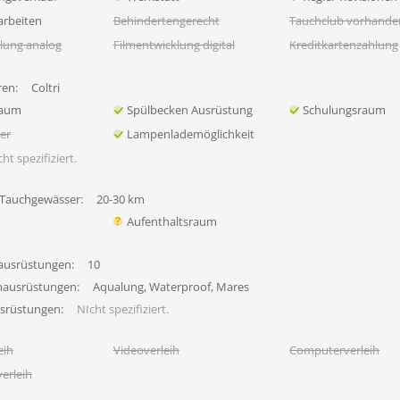
rbeiten
Behindertengerecht
Tauchclub vorhande
lung analog
Filmentwicklung digital
Kreditkartenzahlung
en:
Coltri
raum
Spülbecken Ausrüstung
Schulungsraum
her
Lampenlademöglichkeit
ht spezifiziert.
 Tauchgewässer:
20-30 km
Aufenthaltsraum
ausrüstungen:
10
hausrüstungen:
Aqualung, Waterproof, Mares
usrüstungen:
NIcht spezifiziert.
eih
Videoverleih
Computerverleih
erleih