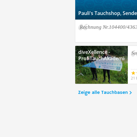
Pauli's Tauchshop, Send
Rechnung Nr.104400/436
diveXellence -
Sa
ProfiTauchAkademie
21 
Zeige alle Tauchbasen