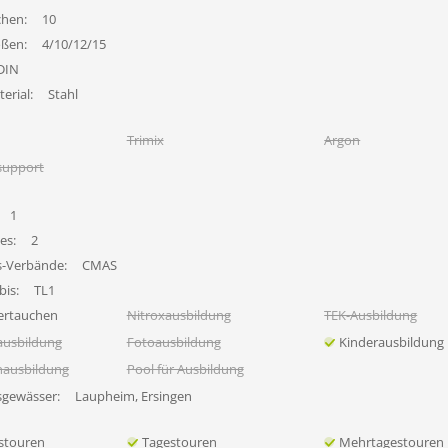
chen:
10
ößen:
4/10/12/15
DIN
erial:
Stahl
Trimix
Argon
support
1
es:
2
s-Verbände:
CMAS
bis:
TL1
ertauchen
Nitroxausbildung
TEK-Ausbildung
ausbildung
Fotoausbildung
Kinderausbildung
nausbildung
Pool für Ausbildung
sgewässer:
Laupheim, Ersingen
stouren
Tagestouren
Mehrtagestouren