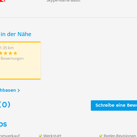
Skype-Name Basis:
in der Nähe
1.35 km
 Bewertungen
chbasen
(0)
Schreibe eine Bew
os
ngsverkauf
Werkstatt
Regler-Revisionen