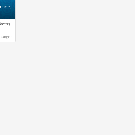
rine,
ührung
rtungen