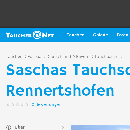
Tauchen
Galerie
Foren
Tauchen
Europa
Deutschland
Bayern
Tauchbasen
Saschas Tauchsc
Rennertshofen
0 Bewertungen
Über