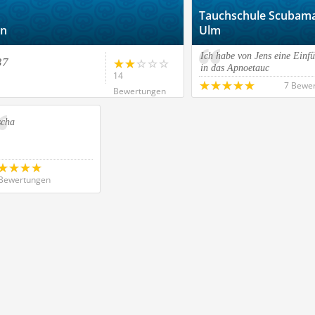
Tauchschule Scubama
en
Ulm
Ich habe von Jens eine Einf
37
in das Apnoetauc
14
7 Bewe
Bewertungen
scha
Bewertungen