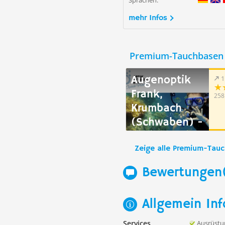
Sprachen:
mehr Infos
Premium-Tauchbasen 
Augenoptik
1
Frank,
258
Krumbach
(Schwaben) -
vorm. Optik
Heydenreich,
Zeige alle Premium-Tau
München
Bewertungen
Allgemein Inf
Services
Ausrüstu