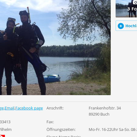
3 Fo
Hochl
ge
,
Email
,
Facebook page
Anschrift:
Frankenhofstr. 34
89290 Buch
33413
Fax:
ilhelm
Öffnungszeiten:
Mo-Fr. 16-22Uhr Sa-So. 08