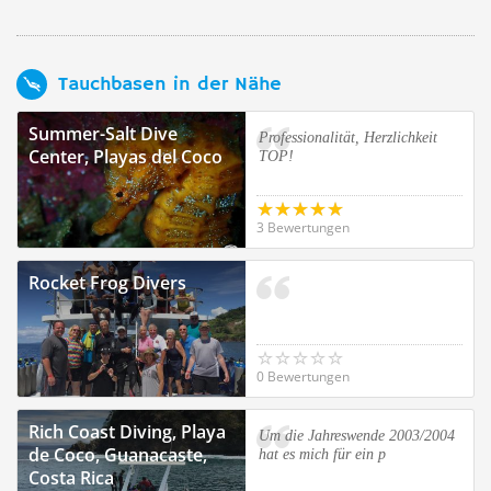
Tauchbasen in der Nähe
Summer-Salt Dive
Professionalität, Herzlichkeit
Center, Playas del Coco
TOP!
3 Bewertungen
Rocket Frog Divers
0 Bewertungen
Rich Coast Diving, Playa
Um die Jahreswende 2003/2004
de Coco, Guanacaste,
hat es mich für ein p
Costa Rica