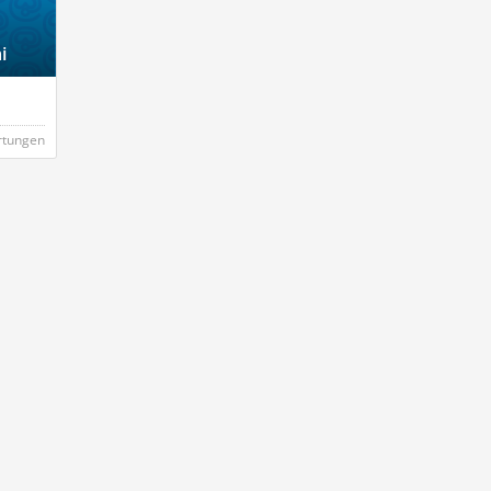
i
rtungen