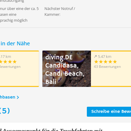
wandtauchgang
ur über eine der ca. 5
Nächster Notruf /
Basen eine
Kammer:
prachig möglich
in der Nähe
diving.DE
.17 km
5.47 km
Candidasa,
Bewertungen
43 Bewertungen
Candi Beach,
Bali
chbasen
(5)
Schreibe eine Bew
 Ausgangspunkt für die Tauchfahrten mit ...