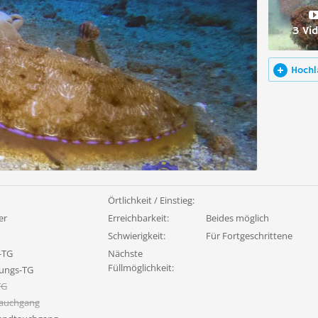
3 Vi
Hochl
Örtlichkeit / Einstieg:
er
Erreichbarkeit:
Beides möglich
Schwierigkeit:
Für Fortgeschrittene
-TG
Nächste
Füllmöglichkeit:
ungs-TG
TG
tauchgang