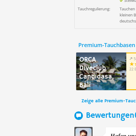
Steil
Tauchregulierung:
Tauchen n
kleinen 
deutschs
Premium-Tauchbasen 
ORCA
5
Diveclub
22 
Candidasa,
Bali
Zeige alle Premium-Tau
Bewertungen
Hafen und