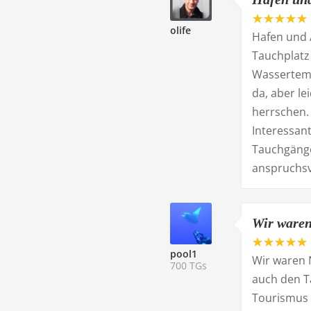
olife
Hafen und 
Tauchplatz 
Wassertemp
da, aber le
herrschen.
Interessant
Tauchgänge 
anspruchsv
Wir waren
pool1
Wir waren 
700 TGs
auch den T
Tourismus 