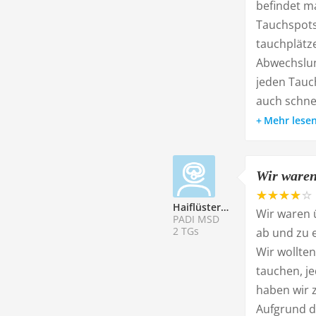
befindet ma
Tauchspots
tauchplätze
Abwechslun
jeden Tauc
auch schnel
Mehr lese
Wir waren 
Haiflüsterer
Wir waren 
PADI MSD
2 TGs
ab und zu 
Wir wollte
tauchen, je
haben wir 
Aufgrund d