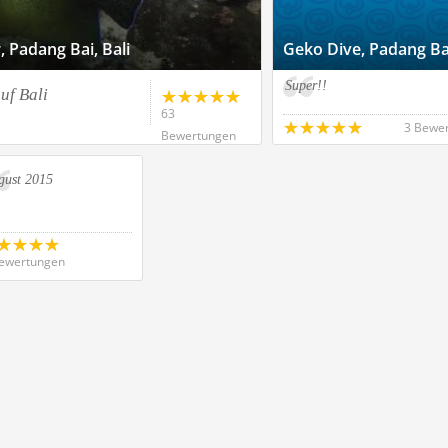
 Padang Bai, Bali
Geko Dive, Padang Ba
Super!!
uf Bali
63
3 Bewe
Bewertungen
gust 2015
ewertungen