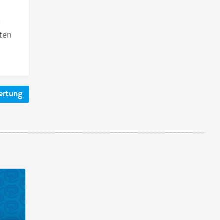
e
ten
ertung