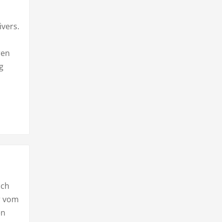
vers.
ren
g
ich
r vom
en