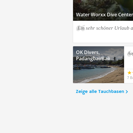
Water Worxx Dive Center,
Ein sehr schöner Urlaub a
OK Divers,
Au
Padangbai/Bali
7 B
Zeige alle Tauchbasen