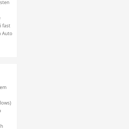
esten
n
e
 fast
m Auto
nem
lows)
o
ch