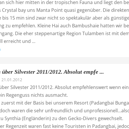
n sich hier mitten in der tropischen Fauna und liegt den b
 Crystal bay uns Manta Point quasi gegenüber. Die direkte
 bis 15 min sind zwar nicht so spektakulär aber als günstig
g zu empfehlen. Kleine Hai auch Bambushaie hatten wir bei
hgang. Die eher steppenartige Region Tulamben ist mit de
l erreicht und ...
n
über Silvester 2011/2012. Absolut empfe ...
21.01.2012
über Silvester 2011/2012. Absolut empfehlenswert wenn ei
ein Regenguss nichts ausmacht.
n zuerst mit der Basis bei unserem Resort (Padangbai Bunga
doch waren die sehr unfreundlich und unprofessionell...als
zu Synthia (Engländerin) zu den Gecko-Divers gewechselt.
er Regenzeit waren fast keine Touristen in Padangbai, jedo