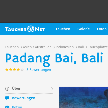
Tauchen
Galerie
Foren
Tauchen
Asien / Australien
Indonesien
Bali
Tauchplätze
Padang Bai, Bali
5 Bewertungen
Über
Bewertungen
Fotos