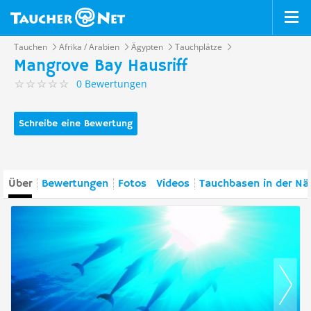
Tauchen
Afrika / Arabien
Ägypten
Tauchplätze
Mangrove Bay Hausriff
0 Bewertungen
Schreibe eine Bewertung
Über
Bewertungen
Fotos
Videos
Tauchbasen in der Nä