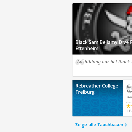
Black Sam Bellamy Dive R
Ettenheim
Ausbildung nur bei Black
Rebreather College
Im
Freiburg
hi
zu
1 B
Zeige alle Tauchbasen