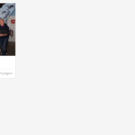
h
rtungen