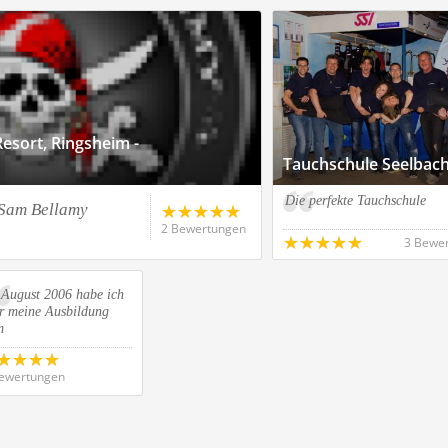
esort, Ringsheim -
Tauchschule Seelbac
Die perfekte Tauchschule
 Sam Bellamy
2 Bewertungen
3 Bewe
 August 2006 habe ich
er meine Ausbildung
m
ewertungen