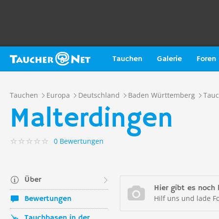
Tauchen
Galerie
Foren
Tauchen
Europa
Deutschland
Baden Württemberg
Tauc
Malterdingen
0 Bewertungen
Über
Hier gibt es noch 
Hilf uns und lade F
Bewertungen
Tauchbasen in der