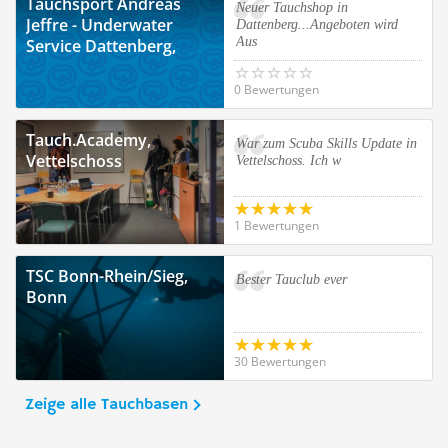
Tauchsport Andreas
Neuer Tauchshop in
Jeffre - Underwater
Dattenberg...Angeboten wird
Aus
Service Dattenberg,
Dattenberg
0 Bewertungen
Tauch.Academy,
War zum Scuba Skills Update in
Vettelschoss
Vettelschoss. Ich w
1 Bewertungen
TSC Bonn-Rhein/Sieg,
Bester Tauclub ever
Bonn
30 Bewertungen
Zeige alle Tauchbasen