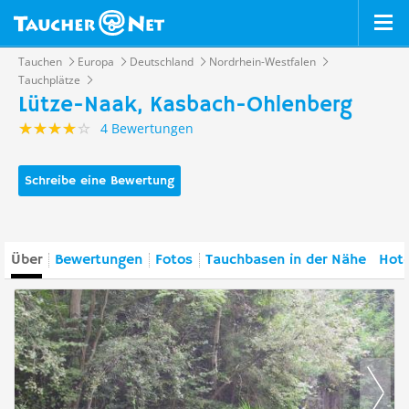
Tauchen
Europa
Deutschland
Nordrhein-Westfalen
Tauchplätze
Lütze-Naak, Kasbach-Ohlenberg
4 Bewertungen
Schreibe eine Bewertung
Über
Bewertungen
Fotos
Tauchbasen in der Nähe
Hote