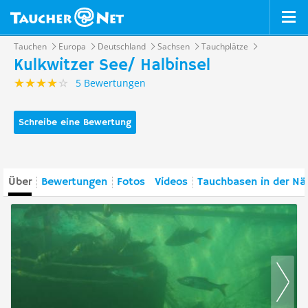
Tauchen
Europa
Deutschland
Sachsen
Tauchplätze
Kulkwitzer See/ Halbinsel
5 Bewertungen
Schreibe eine Bewertung
Über
Bewertungen
Fotos
Videos
Tauchbasen in der Nä