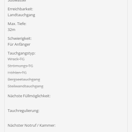
Süßwasser
Erreichbarkeit:
Landtauchgang
Max. Tiefe:
32m
Schwierigkeit:
Für Anfänger
Tauchgangstyp:
Wrack-TG
Strömungs-TG
Höhlen-TG
Bergseetauchgang
Steilwandtauchgang
Nächste Füllmöglichkeit:
Tauchregulierung:
Nächster Notruf / Kammer: