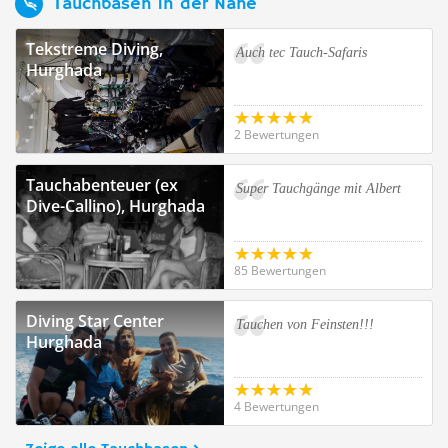
Tauchbasen in der Nähe
Tekstreme Diving,
Auch tec Tauch-Safaris
Hurghada
2 Bewertungen
Tauchabenteuer (ex
Super Tauchgänge mit Albert
Dive-Callino), Hurghada
85 Bewertungen
Diving Star Center
Tauchen von Feinsten!!!
Hurghada
4 Bewertungen