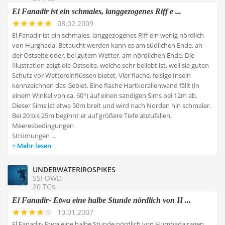
El Fanadir ist ein schmales, langgezogenes Riff e ...
08.02.2009
El Fanadir ist ein schmales, langgezogenes Riff ein wenig nördlich
von Hurghada. Betaucht werden kann es am südlichen Ende, an
der Ostseite oder, bei gutem Wetter, am nördlichen Ende. Die
Illustration zeigt die Ostseite, welche sehr beliebt ist, weil sie guten
Schutz vor Wettereinflüssen bietet. Vier flache, felsige Inseln
kennzeichnen das Gebiet. Eine flache Hartkorallenwand fällt (in
einem Winkel von ca. 60°) auf einen sandigen Sims bei 12m ab.
Dieser Sims ist etwa 50m breit und wird nach Norden hin schmaler.
Bei 20 bis 25m beginnt er auf größere Tiefe abzufallen.
Meeresbedingungen
Strömungen ...
Mehr lesen
UNDERWATERIROSPIKES
SSI OWD
20 TGs
El Fanadir- Etwa eine halbe Stunde nördlich von H ...
10.01.2007
El Fanadir- Etwa eine halbe Stunde nördlich von Hurghada ragen