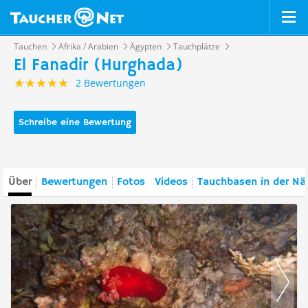
Tauchen
Afrika / Arabien
Ägypten
Tauchplätze
El Fanadir (Hurghada)
2 Bewertungen
Schreibe eine Bewertung
Über
Bewertungen
Fotos
Videos
Tauchbasen in der Nä