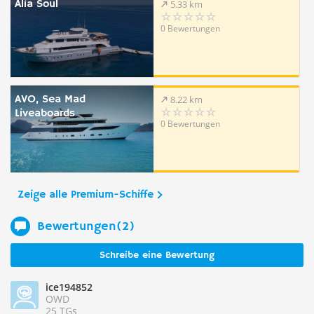
Alia Soul
5.33 km
0 Bewertungen
AVO, Sea Mad
8.22 km
Liveaboards
0 Bewertungen
Zeige alle Premium-Schiffe
Bewertungen(2)
Schreibe eine Bewertung
ice194852
OWD
25 TGs