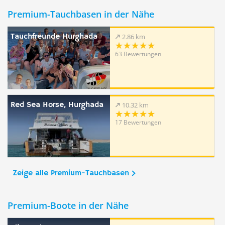
Premium-Tauchbasen in der Nähe
Tauchfreunde Hurghada
2.86 km
63 Bewertungen
Red Sea Horse, Hurghada
10.32 km
17 Bewertungen
Zeige alle Premium-Tauchbasen
Premium-Boote in der Nähe