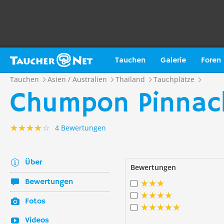
Tauchen
Galerie
Foren
Tauchen
Asien / Australien
Thailand
Tauchplätze
Chumpon Pinnacl
4 Bewertungen
Über
Bewertungen
Bewertungen
Fotos
Videos