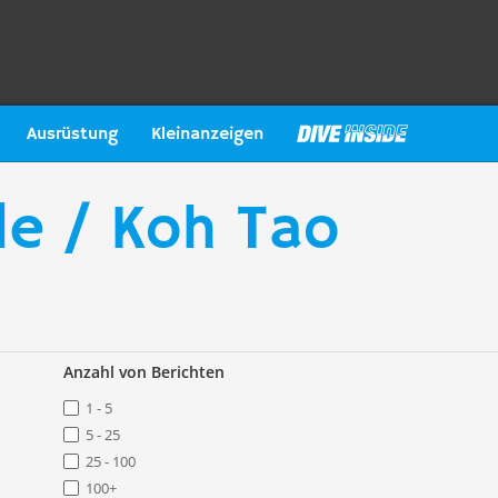
Ausrüstung
Kleinanzeigen
e / Koh Tao
Anzahl von Berichten
1 - 5
5 - 25
25 - 100
100+