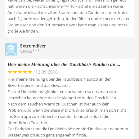
keine Lampe, weiter unten gings noch (ca. 1m). Was mich gefreut
hat, waren die Fischschwärme (>= 10 Fische) die zu sehen waren.
Auch habe ich auf der alten Staumauer den Zander mit dem knick
nach 2 Jahren wieder getroffen. In den Ritzen und löchern der alten
Staumauer und den Trümmern davor kann man kleine und mittel
große Ale finden.
Extremdiver
CMAS***
Hier meine Meinung über die Tauchbasis Nautico an ...
12.09.2006
Hier meine Meinung über die Tauchbasis Nautico an der
Bevertalsperre und das Gewässer.
Es sind Umkleidemöglichkeiten vorhanden so das man sich
Umziehen kann ohne das die Klamotten in den Dreck fallen.
Nach dem Tauchen Warm zu Duschen ist hier auch kein
Problem,und wenn die Blase mal Drück so brauch man sich nicht
ins Gestrüpp zu verkriechen sonder benutzt einfach die
öffentlichen Toiletten.
Der Parkplatz und die Umkleidekabinen sind in direkter nähe zum
Wasser,was ich auch ganz angenehm finde.