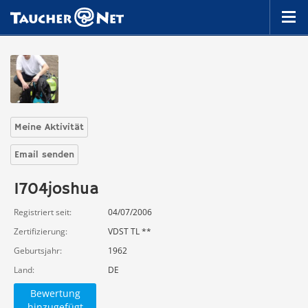
Meine Aktivität
Email senden
1704joshua
Registriert seit
04/07/2006
Zertifizierung
VDST TL **
Geburtsjahr
1962
Land
DE
Bewertung
hinzugefügt