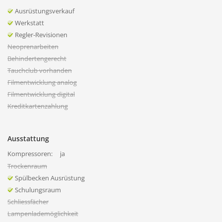
Ausrüstungsverkauf
Werkstatt
Regler-Revisionen
Neoprenarbeiten
Behindertengerecht
Tauchclub vorhanden
Filmentwicklung analog
Filmentwicklung digital
Kreditkartenzahlung
Ausstattung
Kompressoren:
ja
Trockenraum
Spülbecken Ausrüstung
Schulungsraum
Schliessfächer
Lampenlademöglichkeit