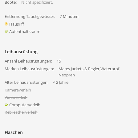
Boote:
NIcht spezifiziert.
Entfernung Tauchgewässer:
7 Minuten
Hausriff
Aufenthaltsraum
Leihausrüstung
Anzahl Leihausrüstungen:
15
Marken Leihausrüstungen:
Mares Jackets & Regler,Waterprof
Neopren
Alter Leihausrüstungen:
< 2 Jahre
Kameraverleih
Videoverleih
Computerverleih
Rebreatherverleih
Flaschen