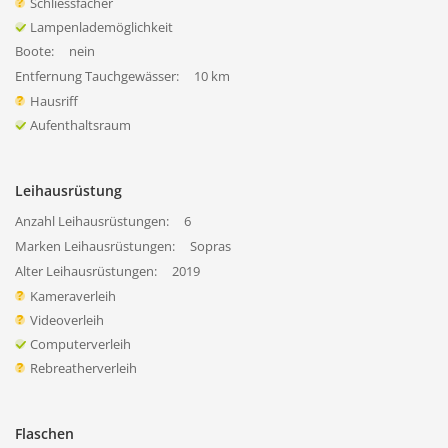
Schliessfächer
Lampenlademöglichkeit
Boote:
nein
Entfernung Tauchgewässer:
10 km
Hausriff
Aufenthaltsraum
Leihausrüstung
Anzahl Leihausrüstungen:
6
Marken Leihausrüstungen:
Sopras
Alter Leihausrüstungen:
2019
Kameraverleih
Videoverleih
Computerverleih
Rebreatherverleih
Flaschen