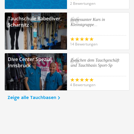
2 Bewertungen
Tauchschule Rabediver,
interessanter Kurs in
Scharnitz
Kleinstgruppe...
14 Bewertungen
Dive Center Spezial,
Zwischen dem Tauchgeschäft
Innsbruck
und Tauchbasis Sport-Sp
4 Bewertungen
Zeige alle Tauchbasen