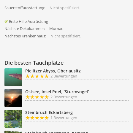
Sauerstoffausstattung:
NIcht spezifiziert.
Erste Hilfe Ausrüstung
Nächste Dekokammer:
Murnau
Nächstes Krankenhaus:
NIcht spezifiziert.
Die besten Tauchplätze
Pielitzer Abyss, Oberlausitz
2 Bewertungen
Ostsee, Insel Poel, ´Sturmvogel´
2 Bewertungen
Steinbruch Eckartsberg
1 Bewertungen