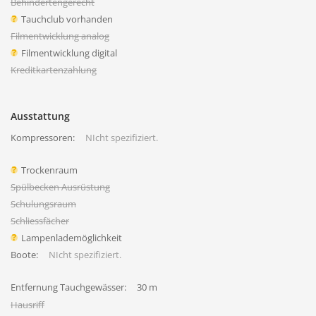
Behindertengerecht
Tauchclub vorhanden
Filmentwicklung analog
Filmentwicklung digital
Kreditkartenzahlung
Ausstattung
Kompressoren:
NIcht spezifiziert.
Trockenraum
Spülbecken Ausrüstung
Schulungsraum
Schliessfächer
Lampenlademöglichkeit
Boote:
NIcht spezifiziert.
Entfernung Tauchgewässer:
30 m
Hausriff