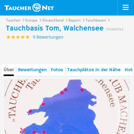
Tauchen
Europa
Deutschland
Bayern
Tauchbasen
Tauchbasis Tom, Walchensee
(Inaktiv)
9 Bewertungen
Über
Bewertungen
Fotos
Tauchplätze in der Nähe
Hote