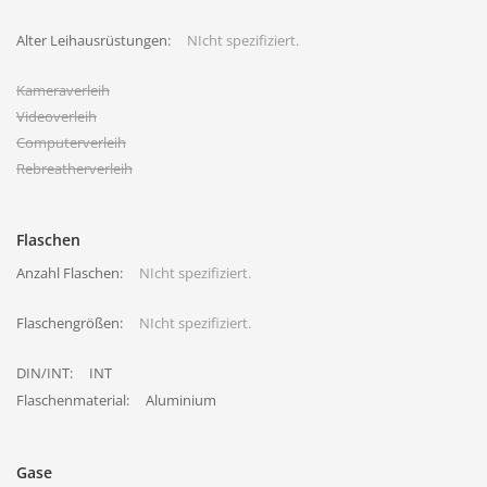
Alter Leihausrüstungen:
NIcht spezifiziert.
Kameraverleih
Videoverleih
Computerverleih
Rebreatherverleih
Flaschen
Anzahl Flaschen:
NIcht spezifiziert.
Flaschengrößen:
NIcht spezifiziert.
DIN/INT:
INT
Flaschenmaterial:
Aluminium
Gase