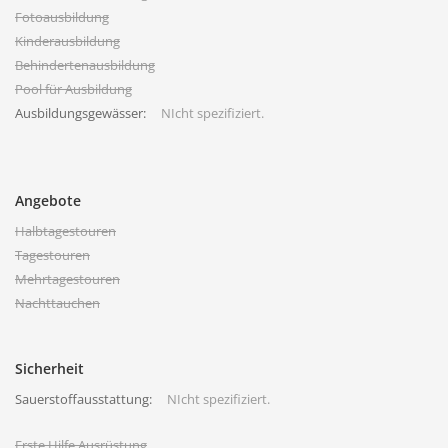
Fotoausbildung
Kinderausbildung
Behindertenausbildung
Pool für Ausbildung
Ausbildungsgewässer:
NIcht spezifiziert.
Angebote
Halbtagestouren
Tagestouren
Mehrtagestouren
Nachttauchen
Sicherheit
Sauerstoffausstattung:
NIcht spezifiziert.
Erste Hilfe Ausrüstung