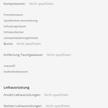
Kompressoren:
NIcht spezifiziert.
Trockenraum
Spülbecken Ausrüstung
Schulungsraum
Schliessfächer
Lampenlademöglichkeit
Boote:
NIcht spezifiziert.
Entfernung Tauchgewässer:
NIcht spezifiziert.
Hausriff
Aufenthaltsraum
Leihausrüstung
Anzahl Leihausrüstungen:
NIcht spezifiziert.
Marken Leihausrüstungen:
NIcht spezifiziert.