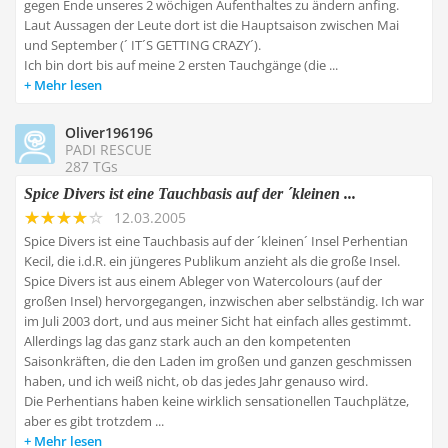
gegen Ende unseres 2 wöchigen Aufenthaltes zu ändern anfing.
Laut Aussagen der Leute dort ist die Hauptsaison zwischen Mai
und September (´ IT´S GETTING CRAZY´).
Ich bin dort bis auf meine 2 ersten Tauchgänge (die ...
Mehr lesen
Oliver196196
PADI RESCUE
287 TGs
Spice Divers ist eine Tauchbasis auf der ´kleinen ...
12.03.2005
Spice Divers ist eine Tauchbasis auf der ´kleinen´ Insel Perhentian
Kecil, die i.d.R. ein jüngeres Publikum anzieht als die große Insel.
Spice Divers ist aus einem Ableger von Watercolours (auf der
großen Insel) hervorgegangen, inzwischen aber selbständig. Ich war
im Juli 2003 dort, und aus meiner Sicht hat einfach alles gestimmt.
Allerdings lag das ganz stark auch an den kompetenten
Saisonkräften, die den Laden im großen und ganzen geschmissen
haben, und ich weiß nicht, ob das jedes Jahr genauso wird.
Die Perhentians haben keine wirklich sensationellen Tauchplätze,
aber es gibt trotzdem ...
Mehr lesen