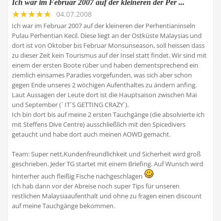
Ich war im Februar 2007 auf der kleineren der Per ...
04.07.2008
Ich war im Februar 2007 auf der kleineren der Perhentianinseln
Pulau Perhentian Kecil. Diese liegt an der Ostküste Malaysias und
dort ist von Oktober bis Februar Monsunseason, soll heissen dass
zu dieser Zeit kein Tourismus auf der Insel statt findet. Wir sind mit
einem der ersten Boote rüber und haben dementsprechend ein
ziemlich einsames Paradies vorgefunden, was sich aber schon
gegen Ende unseres 2 wöchigen Aufenthaltes zu ändern anfing.
Laut Aussagen der Leute dort ist die Hauptsaison zwischen Mai
und September (´ IT´S GETTING CRAZY´).
Ich bin dort bis auf meine 2 ersten Tauchgänge (die absolvierte ich
mit Steffens Dive Centre) ausschließlich mit den Spicedivers
getaucht und habe dort auch meinen AOWD gemacht.
Team: Super nett,Kundenfreundlichkeit und Sicherheit wird groß
geschrieben. Jeder TG startet mit einem Briefing. Auf Wunsch wird
hinterher auch fleißig Fische nachgeschlagen
Ich hab dann vor der Abreise noch super Tips für unseren
restlichen Malaysiaaufenthalt und ohne zu fragen einen discount
auf meine Tauchgänge bekommen.