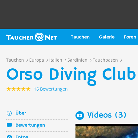
Tauchen
Galerie
Foren
Tauchen
Europa
Italien
Sardinien
Tauchbasen
Orso Diving Club
16 Bewertungen
Über
Videos (3)
Bewertungen
Fotos