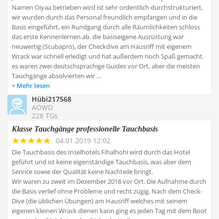
Namen Oiyaa betrieben wird ist sehr ordentlich durchstrukturiert,
wir wurden durch das Personal freundlich empfangen und in die
Basis eingeführt, ein Rundgang durch alle Räumlichkeiten schloss
das erste Kennenlernen ab. die basiseigene Ausrüstung war
neuwertig (Scubapro), der Checkdive am Hausriff mit eigenem
Wrack war schnell erledigt und hat außerdem noch Spaß gemacht.
es waren zwei deutschsprachige Guides vor Ort, aber die meisten
Tauchgänge absolvierten wir ...
Mehr lesen
Hübi217568
AOWD
228 TGs
Klasse Tauchgänge professionelle Tauchbasis
04.01.2019 12:02
Die Tauchbasis des Inselhotels Fihalhohi wird durch das Hotel
geführt und ist keine eigenständige Tauchbasis, was aber dem
Service sowie der Qualität keine Nachteile bringt.
Wir waren zu zweit im Dezember 2018 vor Ort. Die Aufnahme durch
die Basis verlief ohne Probleme und recht zügig. Nach dem Check-
Dive (die üblichen Übungen) am Hausriff welches mit seinem
eigenen kleinen Wrack dienen kann ging es jeden Tag mit dem Boot