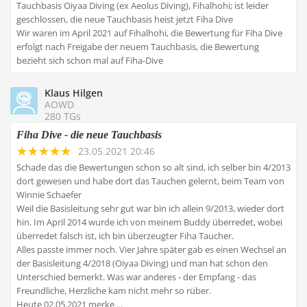
Tauchbasis Oiyaa Diving (ex Aeolus Diving), Fihalhohi; ist leider
geschlossen, die neue Tauchbasis heist jetzt Fiha Dive
Wir waren im April 2021 auf Fihalhohi, die Bewertung für Fiha Dive
erfolgt nach Freigabe der neuem Tauchbasis, die Bewertung
bezieht sich schon mal auf Fiha-Dive
Klaus Hilgen
AOWD
280 TGs
Fiha Dive - die neue Tauchbasis
23.05.2021 20:46
Schade das die Bewertungen schon so alt sind, ich selber bin 4/2013
dort gewesen und habe dort das Tauchen gelernt, beim Team von
Winnie Schaefer
Weil die Basisleitung sehr gut war bin ich allein 9/2013, wieder dort
hin. Im April 2014 wurde ich von meinem Buddy überredet, wobei
überredet falsch ist, ich bin überzeugter Fiha Taucher.
Alles passte immer noch. Vier Jahre später gab es einen Wechsel an
der Basisleitung 4/2018 (Oiyaa Diving) und man hat schon den
Unterschied bemerkt. Was war anderes - der Empfang - das
Freundliche, Herzliche kam nicht mehr so rüber.
Heute 02.05.2021 merke ...