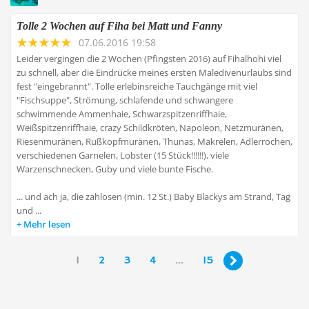
Tolle 2 Wochen auf Fiha bei Matt und Fanny
07.06.2016 19:58
Leider vergingen die 2 Wochen (Pfingsten 2016) auf Fihalhohi viel
zu schnell, aber die Eindrücke meines ersten Maledivenurlaubs sind
fest "eingebrannt". Tolle erlebinsreiche Tauchgänge mit viel
"Fischsuppe", Strömung, schlafende und schwangere
schwimmende Ammenhaie, Schwarzspitzenriffhaie,
Weißspitzenriffhaie, crazy Schildkröten, Napoleon, Netzmuränen,
Riesenmuränen, Rußkopfmuränen, Thunas, Makrelen, Adlerrochen,
verschiedenen Garnelen, Lobster (15 Stück!!!!!!), viele
Warzenschnecken, Guby und viele bunte Fische.
... und ach ja, die zahlosen (min. 12 St.) Baby Blackys am Strand, Tag
und ...
Mehr lesen
1
2
3
4
...
15
