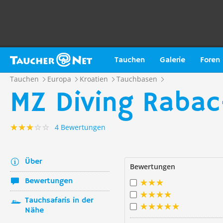
Tauchen
Galerie
Foren
Tauchen
Europa
Kroatien
Tauchbasen
MZ Diving Rabac
4 Bewertungen
Über
Bewertungen
Bewertungen
Tauchsafaris in der
Nähe