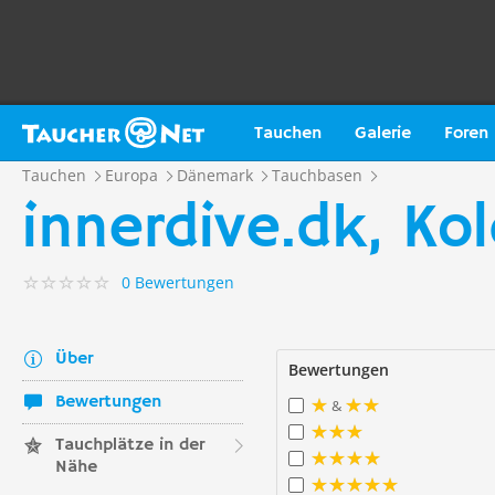
Tauchen
Galerie
Foren
Tauchen
Europa
Dänemark
Tauchbasen
innerdive.dk, Ko
0 Bewertungen
Über
Bewertungen
Bewertungen
&
Tauchplätze in der
Nähe