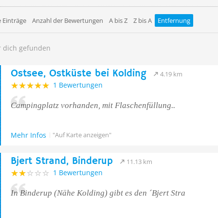
 Einträge
Anzahl der Bewertungen
A bis Z
Z bis A
Entfernung
r dich gefunden
Ostsee, Ostküste bei Kolding
4.19 km
1 Bewertungen
Campingplatz vorhanden, mit Flaschenfüllung..
Mehr Infos
"Auf Karte anzeigen"
Bjert Strand, Binderup
11.13 km
1 Bewertungen
In Binderup (Nähe Kolding) gibt es den ´Bjert Stra