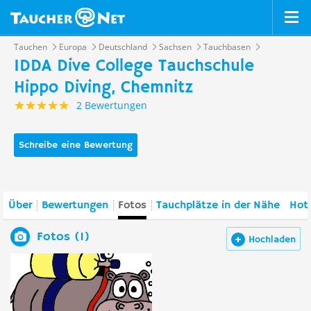
Tauchen
Europa
Deutschland
Sachsen
Tauchbasen
IDDA Dive College Tauchschule
Hippo Diving, Chemnitz
2 Bewertungen
Schreibe eine Bewertung
Über
Bewertungen
Fotos
Tauchplätze in der Nähe
Hote
Fotos (1)
Hochladen