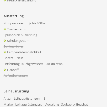
Kreditkartenzahlung
Ausstattung
Kompressoren:
ja bis 300bar
Trockenraum
Spülbecken Ausrüstung
Schulungsraum
Schliessfächer
Lampenlademöglichkeit
Boote:
Nein
Entfernung Tauchgewässer:
30 km etwa
Hausriff
Aufenthaltsraum
Leihausrüstung
Anzahl Leihausrüstungen:
3
Marken Leihausrüstungen:
Aqualung , Scubapro, Beuchat