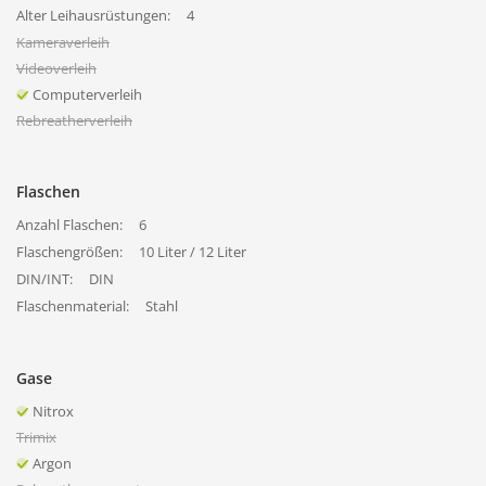
Alter Leihausrüstungen:
4
Kameraverleih
Videoverleih
Computerverleih
Rebreatherverleih
Flaschen
Anzahl Flaschen:
6
Flaschengrößen:
10 Liter / 12 Liter
DIN/INT:
DIN
Flaschenmaterial:
Stahl
Gase
Nitrox
Trimix
Argon