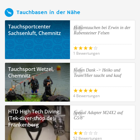
Tauchbasen in der Nähe
Tauchsportcenter
Höhlentauchen bei Erwin in der
Sachsenluft, Chemnitz
Rabensteiner Felsen
1 Bewertungen
Tauchsport Wetzel,
Vielen Dank -> Heiko und
Chemnitz
Team!Hier taucht und kauf
4 Bewertungen
HTD High Tech Diving
Spezial Adapter M24X2 auf
(Tek-diver-shop.de),
G5/8"
Frankenberg
52 Bewertungen