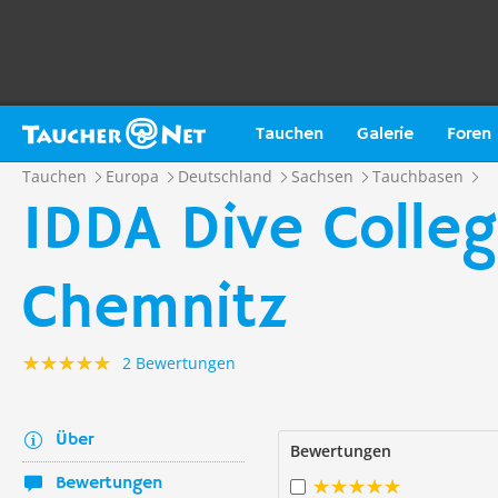
Tauchen
Galerie
Foren
Tauchen
Europa
Deutschland
Sachsen
Tauchbasen
IDDA Dive Colleg
Chemnitz
2 Bewertungen
Über
Bewertungen
Bewertungen