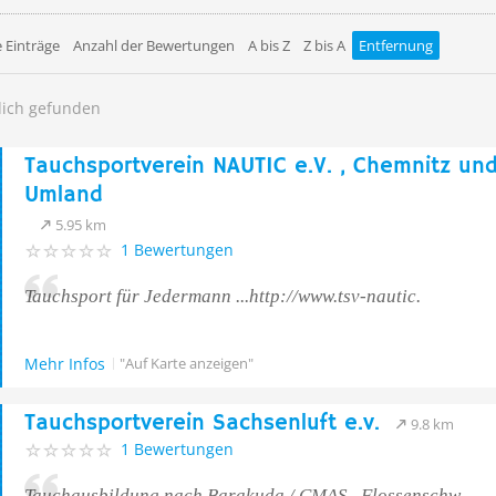
 Einträge
Anzahl der Bewertungen
A bis Z
Z bis A
Entfernung
dich gefunden
Tauchsportverein NAUTIC e.V. , Chemnitz un
Umland
5.95 km
1 Bewertungen
Tauchsport für Jedermann ...http://www.tsv-nautic.
Mehr Infos
"Auf Karte anzeigen"
Tauchsportverein Sachsenluft e.v.
9.8 km
1 Bewertungen
Tauchausbildung nach Barakuda / CMAS . Flossenschw