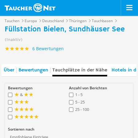
Tauchen
Europa
Deutschland
Thüringen
Tauchbasen
Füllstation Bielen, Sundhäuser See
(Inaktiv)
6 Bewertungen
Über
Bewertungen
Tauchplätze in der Nähe
Hotels in d
Bewertungen
Anzahl von Berichten
&
1 - 5
5 - 25
25 - 100
Sortieren nach
Empfohlene Einträge