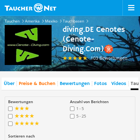
Tauchen
Amerika
Mexiko
Tauchbasen
diving.DE Cenotes
(Cenote-
Diving.Com)
103 Bewertungen
Über
Preise & Buchen
Bewertungen
Fotos
Videos
Tau
Bewertungen
Anzahl von Berichten
1 - 5
5 - 25
Sortieren nach