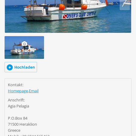
30 Fotos
Hochladen
Kontakt:
Homepage
,
Email
Anschrift:
Agia Pelagia
P.O.Box 84
71500 Heraklion
Greece