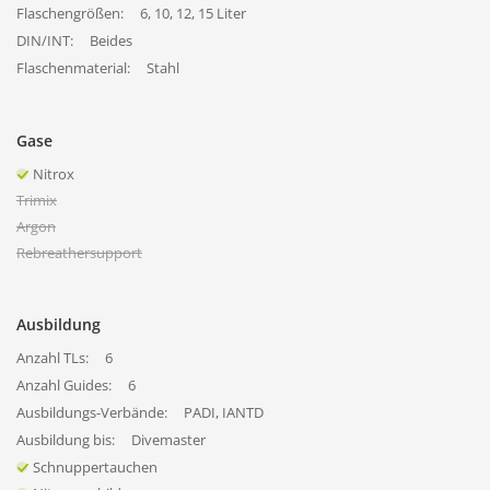
Flaschengrößen:
6, 10, 12, 15 Liter
DIN/INT:
Beides
Flaschenmaterial:
Stahl
Gase
Nitrox
Trimix
Argon
Rebreathersupport
Ausbildung
Anzahl TLs:
6
Anzahl Guides:
6
Ausbildungs-Verbände:
PADI, IANTD
Ausbildung bis:
Divemaster
Schnuppertauchen