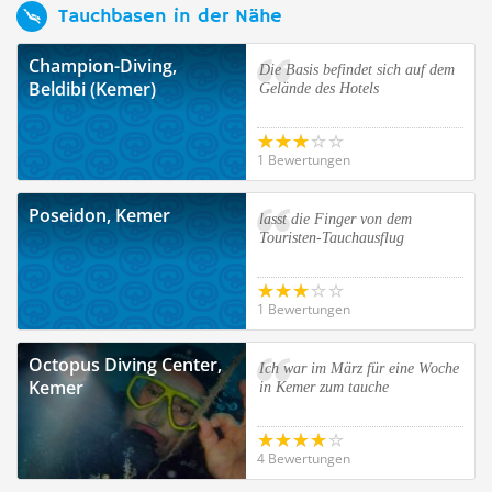
Tauchbasen in der Nähe
Champion-Diving,
Die Basis befindet sich auf dem
Beldibi (Kemer)
Gelände des Hotels
1 Bewertungen
Poseidon, Kemer
lasst die Finger von dem
Touristen-Tauchausflug
1 Bewertungen
Octopus Diving Center,
Ich war im März für eine Woche
Kemer
in Kemer zum tauche
4 Bewertungen