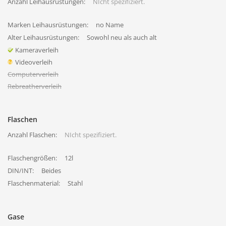
Anzahl Leihausrüstungen:
NIcht spezifiziert.
Marken Leihausrüstungen:
no Name
Alter Leihausrüstungen:
Sowohl neu als auch alt
Kameraverleih
Videoverleih
Computerverleih
Rebreatherverleih
Flaschen
Anzahl Flaschen:
NIcht spezifiziert.
Flaschengrößen:
12l
DIN/INT:
Beides
Flaschenmaterial:
Stahl
Gase