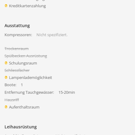
Kreditkartenzahlung
Ausstattung
Kompressoren:
NIcht spezifiziert.
Trockenraum
Spülbecken Ausrüstung
Schulungsraum
Schliessfächer
Lampenlademöglichkeit
Boote:
1
Entfernung Tauchgewässer:
15-20min
Hausriff
Aufenthaltsraum
Leihausrüstung