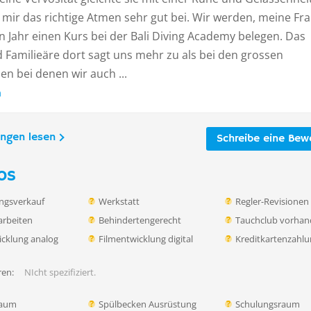
 mir das richtige Atmen sehr gut bei. Wir werden, meine Fra
 Jahr einen Kurs bei der Bali Diving Academy belegen. Das
 Familieäre dort sagt uns mehr zu als bei den grossen
n bei denen wir auch ...
n
ungen lesen
Schreibe eine Bew
os
ngsverkauf
Werkstatt
Regler-Revisionen
rbeiten
Behindertengerecht
Tauchclub vorha
icklung analog
Filmentwicklung digital
Kreditkartenzahl
en:
NIcht spezifiziert.
raum
Spülbecken Ausrüstung
Schulungsraum