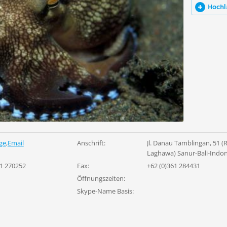
Hochl
ge
,
Email
Anschrift:
Jl. Danau Tamblingan, 51 (
Laghawa) Sanur-Bali-Indon
61 270252
Fax:
+62 (0)361 284431
Öffnungszeiten:
Skype-Name Basis: