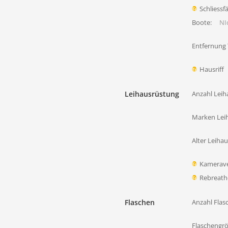
Schliessf
Boote:
NIc
Entfernung
Hausriff
Leihausrüstung
Anzahl Leih
Marken Lei
Alter Leiha
Kamerave
Rebreath
Flaschen
Anzahl Flas
Flaschengr