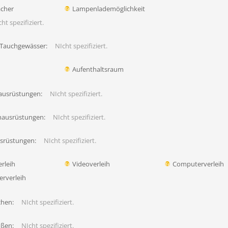
ächer
Lampenlademöglichkeit
ht spezifiziert.
 Tauchgewässer:
NIcht spezifiziert.
Aufenthaltsraum
ausrüstungen:
NIcht spezifiziert.
hausrüstungen:
NIcht spezifiziert.
usrüstungen:
NIcht spezifiziert.
rleih
Videoverleih
Computerverleih
erverleih
chen:
NIcht spezifiziert.
ößen:
NIcht spezifiziert.