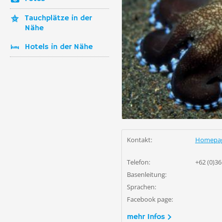
Tauchplätze in der
Nähe
Hotels in der Nähe
Kontakt:
Homepa
Telefon:
+62 (0)3
Basenleitung:
Sprachen:
Facebook page:
mehr Infos