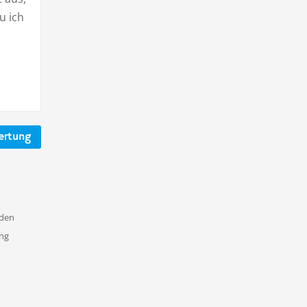
u ich
ertung
nden
ung