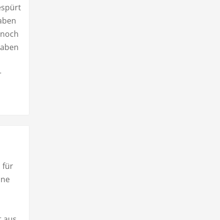
espürt
haben
 noch
haben
r
 für
ine
 aus,