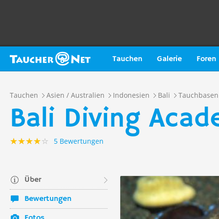
Tauchen
Galerie
Foren
Tauchen
Asien / Australien
Indonesien
Bali
Tauchbasen
Bali Diving Aca
5 Bewertungen
Über
Bewertungen
Fotos