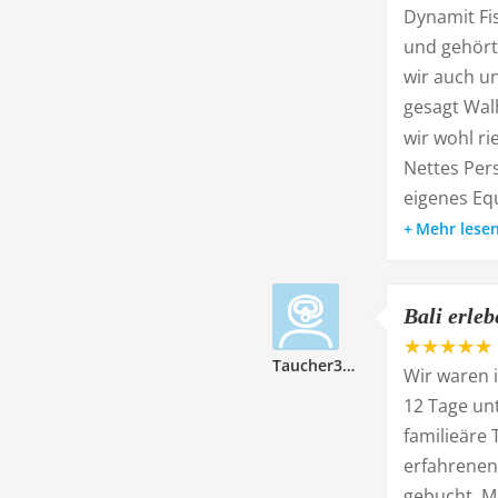
Dynamit Fi
und gehört
wir auch u
gesagt Wal
wir wohl ri
Nettes Per
eigenes Equ
Mehr lese
Bali erle
Taucher320395
Wir waren 
12 Tage unt
familieäre 
erfahrenen
gebucht. Me