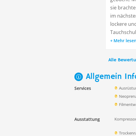
sie brachte
im nächsten
lockere und
Tauchschule
Mehr lese
Alle Bewert
Allgemein Inf
Services
Ausrüstu
Neoprena
Filmentw
Ausstattung
Kompressor
Trocken