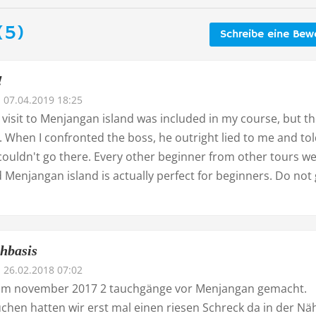
(5)
Schreibe eine Bew
!
07.04.2019 18:25
a visit to Menjangan island was included in my course, but t
 When I confronted the boss, he outright lied to me and to
couldn't go there. Every other beginner from other tours w
Menjangan island is actually perfect for beginners. Do not
hbasis
26.02.2018 07:02
im november 2017 2 tauchgänge vor Menjangan gemacht.
chen hatten wir erst mal einen riesen Schreck da in der Nä