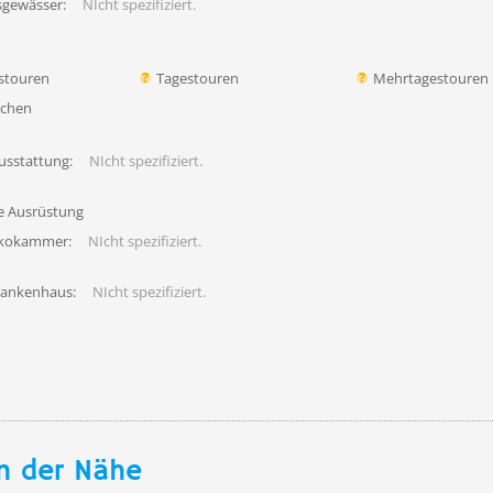
sgewässer:
NIcht spezifiziert.
stouren
Tagestouren
Mehrtagestouren
uchen
usstattung:
NIcht spezifiziert.
fe Ausrüstung
ekokammer:
NIcht spezifiziert.
rankenhaus:
NIcht spezifiziert.
n der Nähe