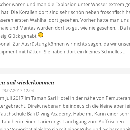
scher waren und man die Explosion unter Wasser extrem g
 hat. Die Korallen dort sind sehr schön neben froschfisch 
nseren ersten Wahlhai dort gesehen. Vorher hatte man uns
haie und Mantas wurden dort so gut wie nie gesehen... Da 
esig Glück gehabt
sonal. Zur Ausrüstung können wir nichts sagen, da wir unse
ipment mit hätten. Sie haben dort ein kleines Schnelles ...
n
ben und wiederkommen
23.07.2017 12:04
im Juli 2017 im Taman Sari Hotel in der nähe von Pemuteran
ergebracht. Direkt nebenan befindet sich die kleine aber fe
Tauchschule Bali Diving Academy. Habe mit Karin einer sehr
 Taucherin einen Tarierungs Tauchgang zum Auffrischen
ine Vervosität gleichte sie mit einer Ruhe und Gelassenheit