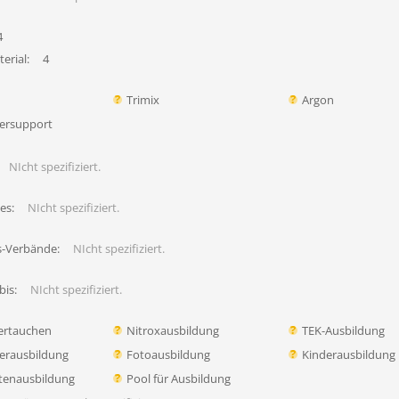
4
erial:
4
Trimix
Argon
ersupport
NIcht spezifiziert.
es:
NIcht spezifiziert.
s-Verbände:
NIcht spezifiziert.
bis:
NIcht spezifiziert.
ertauchen
Nitroxausbildung
TEK-Ausbildung
erausbildung
Fotoausbildung
Kinderausbildung
tenausbildung
Pool für Ausbildung