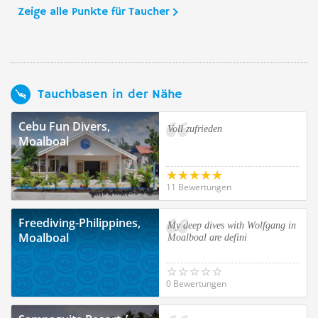
Zeige alle Punkte für Taucher
Tauchbasen in der Nähe
Cebu Fun Divers,
Voll zufrieden
Moalboal
11 Bewertungen
Freediving-Philippines,
My deep dives with Wolfgang in
Moalboal
Moalboal are defini
0 Bewertungen