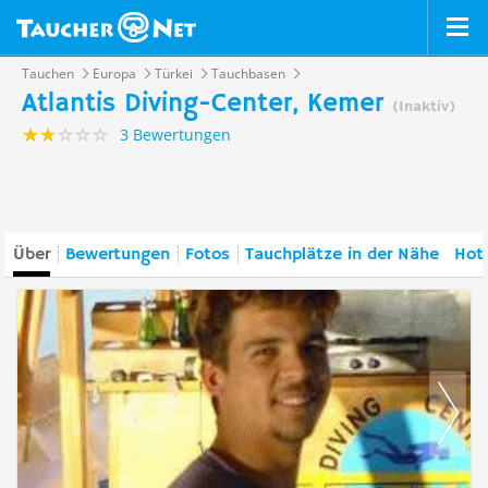
Tauchen
Europa
Türkei
Tauchbasen
Atlantis Diving-Center, Kemer
(Inaktiv)
3 Bewertungen
Über
Bewertungen
Fotos
Tauchplätze in der Nähe
Hote