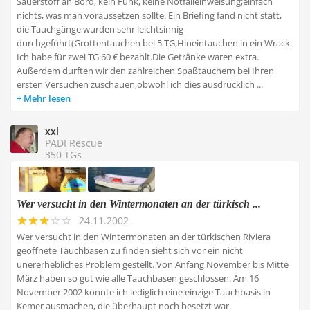
Sauerstoff an Bord, kein Funk, keine Notfalleinweisung;einfach
nichts, was man voraussetzen sollte. Ein Briefing fand nicht statt,
die Tauchgänge wurden sehr leichtsinnig
durchgeführt(Grottentauchen bei 5 TG,Hineintauchen in ein Wrack.
Ich habe für zwei TG 60 € bezahlt.Die Getränke waren extra.
Außerdem durften wir den zahlreichen Spaßtauchern bei Ihren
ersten Versuchen zuschauen,obwohl ich dies ausdrücklich ...
Mehr lesen
xxl
PADI Rescue
350 TGs
Wer versucht in den Wintermonaten an der türkisch ...
24.11.2002
Wer versucht in den Wintermonaten an der türkischen Riviera
geöffnete Tauchbasen zu finden sieht sich vor ein nicht
unererhebliches Problem gestellt. Von Anfang November bis Mitte
März haben so gut wie alle Tauchbasen geschlossen. Am 16
November 2002 konnte ich lediglich eine einzige Tauchbasis in
Kemer ausmachen, die überhaupt noch besetzt war.